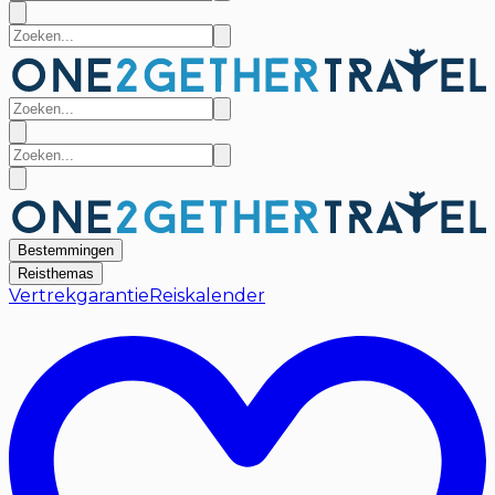
Bestemmingen
Reisthemas
Vertrekgarantie
Reiskalender