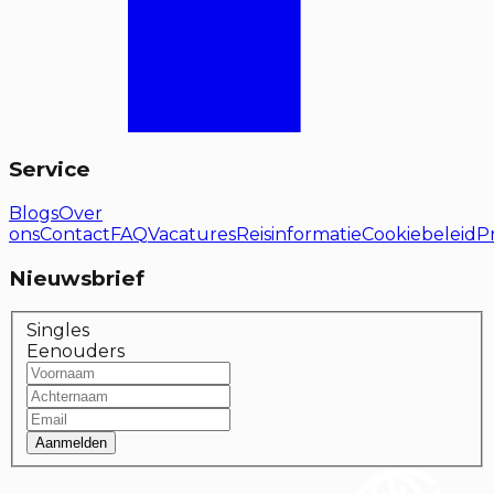
Service
Blogs
Over
ons
Contact
FAQ
Vacatures
Reisinformatie
Cookiebeleid
P
Nieuwsbrief
Singles
Eenouders
Aanmelden