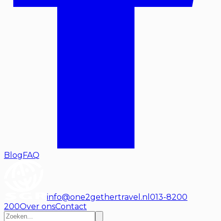
Blog
FAQ
info@one2gethertravel.nl
013-8200
200
Over ons
Contact